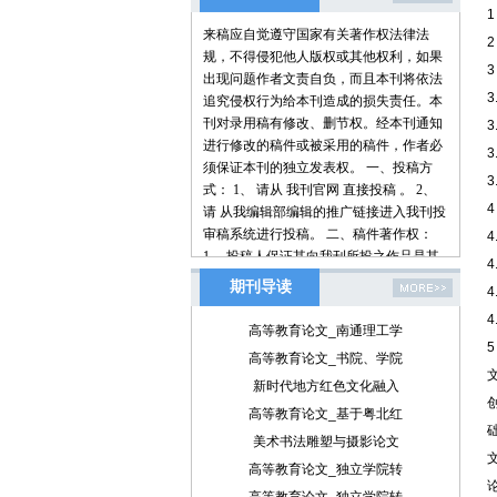
来稿应自觉遵守国家有关著作权法律法
规，不得侵犯他人版权或其他权利，如果
出现问题作者文责自负，而且本刊将依法
追究侵权行为给本刊造成的损失责任。本
刊对录用稿有修改、删节权。经本刊通知
进行修改的稿件或被采用的稿件，作者必
须保证本刊的独立发表权。 一、投稿方
式： 1、 请从 我刊官网 直接投稿 。 2、
请 从我编辑部编辑的推广链接进入我刊投
审稿系统进行投稿。 二、稿件著作权：
1、 投稿人保证其向我刊所投之作品是其
本人或与他人合作创作之成果，或对所投
期刊导读
作品拥有合法的著作权，无第三人对其作
品提出可成立之权利主张。 2、 投稿人保
高等教育论文_南通理工学
证向我刊所投之稿件，尚未在任何媒体上
5
高等教育论文_书院、学院
发表。 3、 投稿人保证其作品不含有违反
新时代地方红色文化融入
宪法、法律及损害社会公共利益之内容。
4、 投稿人向我刊所投之作品不得同时向
高等教育论文_基于粤北红
第三方投送，即不允许一稿多投。 5、 投
美术书法雕塑与摄影论文
稿人授予我刊享有作品专有使用权的方式
高等教育论文_独立学院转
包括但不限于：通过网络向公众传播、复